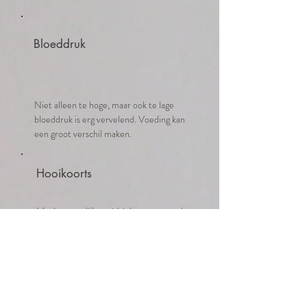
Bloeddruk
Niet alleen te hoge, maar ook te lage
bloeddruk is erg vervelend. Voeding kan
een groot verschil maken.
Hooikoorts
Veel natuurlijke middelen, maar ook
leefwijze kunnen helpen.
Gewichtsproblemen