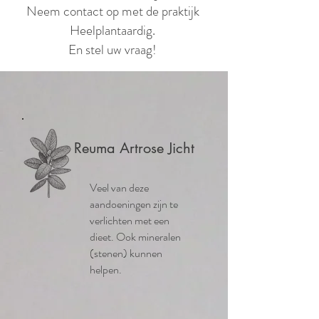
Neem contact op met de praktijk
Heelplantaardig.
En stel uw vraag!
Reuma Artrose Jicht
Veel van deze
aandoeningen zijn te
verlichten met een
dieet. Ook mineralen
(stenen) kunnen
helpen.